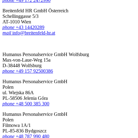
phone
+49 172 2472990
Breitenfeld HR GmbH Österreich
Schellinggasse 5/3
AT-1010 Wien
phone
+43 14420289
mail
info@breitenfeld-hr.at
Humanus Personalservice GmbH Wolfsburg
Max-von-Laue-Weg 15a
D-38448 Wolfsburg
phone
+49 157 92500386
Humanus Personalservice GmbH
Polen
ul. Wiejska 86A
PL-58506 Jelenia Góra
phone
+48 500 385 300
Humanus Personalservice GmbH
Polen
Filmowa 1A/1
PL-85-836 Bydgoszcz
phone
+48 787 990 480