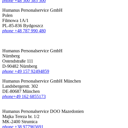
phone
+48 500 385 300
Humanus Personalservice GmbH
Polen
Filmowa 1A/1
PL-85-836 Bydgoszcz
phone
+48 787 990 480
Humanus Personalservice GmbH
Nürnberg
Ostendstraße 111
D-90482 Nürnberg
phone
+49 157 92494859
Humanus Personalservice GmbH München
Landsbergerstr. 302
DE-80687 München
phone
‪+49 162 6855173
Humanus Personalservice DOO Mazedonien
Majka Tereza br. 1/2
MK-2400 Strumica
phone
+38 977965691