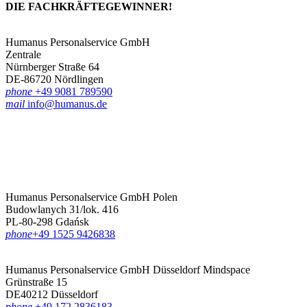
DIE FACHKRÄFTE­GEWINNER!
Humanus Personalservice GmbH
Zentrale
Nürnberger Straße 64
DE-86720 Nördlingen
phone
+49 9081 789590
mail
info@humanus.de
Humanus Personalservice GmbH Polen
Budowlanych 31/lok. 416
PL-80-298 Gdańsk
phone
‪+49 1525 9426838‬
Humanus Personalservice GmbH Düsseldorf
Mindspace
Grünstraße 15
DE40212 Düsseldorf
phone
+49 172 2836183‬