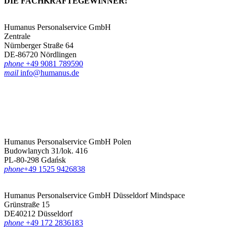
DIE FACHKRÄFTE­GEWINNER!
Humanus Personalservice GmbH
Zentrale
Nürnberger Straße 64
DE-86720 Nördlingen
phone
+49 9081 789590
mail
info@humanus.de
Humanus Personalservice GmbH Polen
Budowlanych 31/lok. 416
PL-80-298 Gdańsk
phone
‪+49 1525 9426838‬
Humanus Personalservice GmbH Düsseldorf
Mindspace
Grünstraße 15
DE40212 Düsseldorf
phone
+49 172 2836183‬