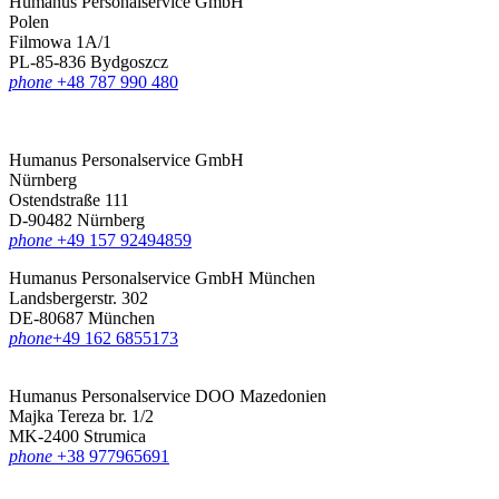
Humanus Personalservice GmbH
Polen
Filmowa 1A/1
PL-85-836 Bydgoszcz
phone
+48 787 990 480
Humanus Personalservice GmbH
Nürnberg
Ostendstraße 111
D-90482 Nürnberg
phone
+49 157 92494859
Humanus Personalservice GmbH München
Landsbergerstr. 302
DE-80687 München
phone
‪+49 162 6855173
Humanus Personalservice DOO Mazedonien
Majka Tereza br. 1/2
MK-2400 Strumica
phone
+38 977965691