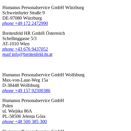
Humanus Personalservice GmbH Würzburg
Schweinfurter Straße 9
DE-97080 Würzburg
phone
+49 172 2472990
Breitenfeld HR GmbH Österreich
Schellinggasse 5/3
AT-1010 Wien
phone
+43 676 9437052
mail
info@breitenfeld-hr.at
Humanus Personalservice GmbH Wolfsburg
Max-von-Laue-Weg 15a
D-38448 Wolfsburg
phone
+49 157 92500386
Humanus Personalservice GmbH
Polen
ul. Wiejska 86A
PL-58506 Jelenia Góra
phone
+48 500 385 300