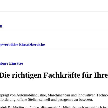
en
ewerbliche Einsatzbereiche
anbare Einsätze
Die richtigen Fachkräfte für Ihr
 geprägt von Automobilindustrie, Maschinenbau und innovativen Technol
forderung, offene Stellen schnell und passgenau zu besetzen.
gezielt Fachkräfte zu finden, die sowohl fachlich als auch menschlich in