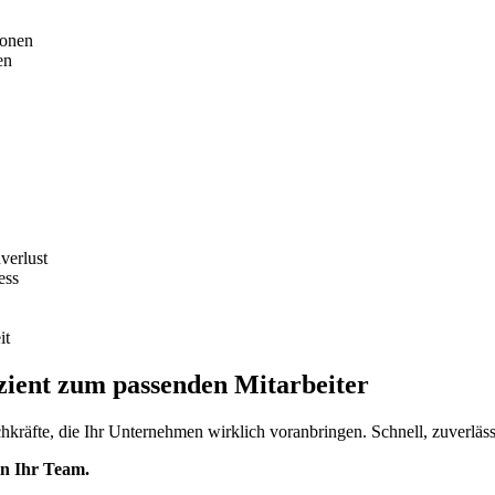
ionen
en
verlust
ess
it
izient zum passenden Mitarbeiter
räfte, die Ihr Unternehmen wirklich voranbringen. Schnell, zuverläss
in Ihr Team.