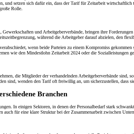
, und setzen sich dafür ein, dass der Tarif für Zeitarbeit wirtschaftlich
große Rolle.
en, Gewerkschaften und Arbeitgeberverbände, bringen ihre Forderungen
itszeitbegrenzung, während die Arbeitgeber darauf abzielen, den flexi
 verabschiedet, wenn beide Parteien zu einem Kompromiss gekommen sind
en wie den Mindestlohn Zeitarbeit 2024 oder die Sozialleistungen ge
nternehmen, die Mitglieder der verhandelnden Arbeitgeberverbände sind, 
sind, wenden den Tarif oft freiwillig an, um sicherzustellen, dass sie 
 verschiedene Branchen
ungen. In einigen Sektoren, in denen der Personalbedarf stark schwankt, 
ndern auch für eine klare Struktur bei der Zusammenarbeit zwischen Un