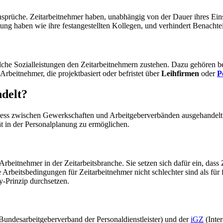
sansprüche. Zeitarbeitnehmer haben, unabhängig von der Dauer ihres Ei
ng haben wie ihre festangestellten Kollegen, und verhindert Benachteil
lche Sozialleistungen den Zeitarbeitnehmern zustehen. Dazu gehören b
rbeitnehmer, die projektbasiert oder befristet über
Leihfirmen
oder
P
ndelt?
ess zwischen Gewerkschaften und Arbeitgeberverbänden ausgehandelt. Z
ät in der Personalplanung zu ermöglichen.
 Arbeitnehmer in der Zeitarbeitsbranche. Sie setzen sich dafür ein, da
 Arbeitsbedingungen für Zeitarbeitnehmer nicht schlechter sind als für
y-Prinzip durchsetzen.
Bundesarbeitgeberverband der Personaldienstleister) und der
iGZ
(Inte