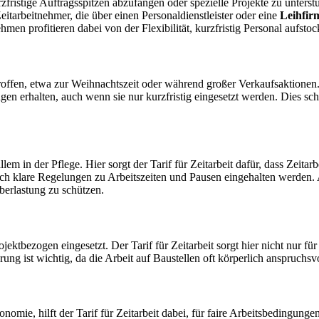
fristige Auftragsspitzen abzufangen oder spezielle Projekte zu unterstüt
itarbeitnehmer, die über einen Personaldienstleister oder eine
Leihfir
ehmen profitieren dabei von der Flexibilität, kurzfristig Personal aufst
en, etwa zur Weihnachtszeit oder während großer Verkaufsaktionen. In d
gen erhalten, auch wenn sie nur kurzfristig eingesetzt werden. Dies 
 in der Pflege. Hier sorgt der Tarif für Zeitarbeit dafür, dass Zeitar
auch klare Regelungen zu Arbeitszeiten und Pausen eingehalten werden.
berlastung zu schützen.
tbezogen eingesetzt. Der Tarif für Zeitarbeit sorgt hier nicht nur für
g ist wichtig, da die Arbeit auf Baustellen oft körperlich anspruchsvol
nomie, hilft der Tarif für Zeitarbeit dabei, für faire Arbeitsbedingung