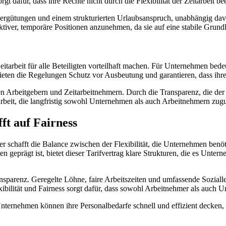
t dafür, dass ihre Rechte nicht durch die Flexibilität der Zeitarbeit be
ergütungen und einem strukturierten Urlaubsanspruch, unabhängig davon
aktiver, temporäre Positionen anzunehmen, da sie auf eine stabile Grun
 Zeitarbeit für alle Beteiligten vorteilhaft machen. Für Unternehmen bede
ieten die Regelungen Schutz vor Ausbeutung und garantieren, dass ihr
en Arbeitgebern und Zeitarbeitnehmern. Durch die Transparenz, die der
arbeit, die langfristig sowohl Unternehmen als auch Arbeitnehmern zu
fft auf Fairness
 – er schafft die Balance zwischen der Flexibilität, die Unternehmen ben
 geprägt ist, bietet dieser Tarifvertrag klare Strukturen, die es Unte
ansparenz. Geregelte Löhne, faire Arbeitszeiten und umfassende Sozialle
ibilität und Fairness sorgt dafür, dass sowohl Arbeitnehmer als auch 
: Unternehmen können ihre Personalbedarfe schnell und effizient decken,