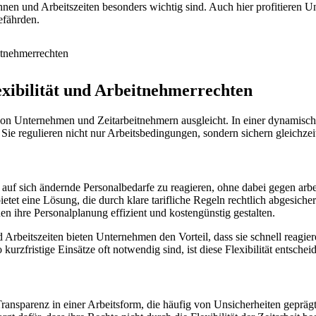
öhnen und Arbeitszeiten besonders wichtig sind. Auch hier profitieren
efährden.
lexibilität und Arbeitnehmerrechten
 von Unternehmen und Zeitarbeitnehmern ausgleicht. In einer dynamischen 
 Sie regulieren nicht nur Arbeitsbedingungen, sondern sichern gleichzeitig
el auf sich ändernde Personalbedarfe zu reagieren, ohne dabei gegen ar
ietet eine Lösung, die durch klare tarifliche Regeln rechtlich abgesic
n ihre Personalplanung effizient und kostengünstig gestalten.
beitszeiten bieten Unternehmen den Vorteil, dass sie schnell reagier
zfristige Einsätze oft notwendig sind, ist diese Flexibilität entschei
Transparenz in einer Arbeitsform, die häufig von Unsicherheiten geprägt