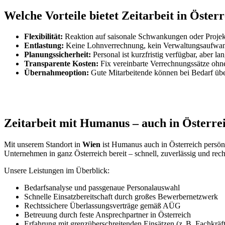
Welche Vorteile bietet Zeitarbeit in Öste
Flexibilität:
Reaktion auf saisonale Schwankungen oder Projek
Entlastung:
Keine Lohnverrechnung, kein Verwaltungsaufwand 
Planungssicherheit:
Personal ist kurzfristig verfügbar, aber lan
Transparente Kosten:
Fix vereinbarte Verrechnungssätze ohn
Übernahmeoption:
Gute Mitarbeitende können bei Bedarf ü
Zeitarbeit mit Humanus – auch in Österre
Mit unserem Standort in
Wien
ist Humanus auch in Österreich persönlic
Unternehmen in ganz Österreich bereit – schnell, zuverlässig und rech
Unsere Leistungen im Überblick:
Bedarfsanalyse und passgenaue Personalauswahl
Schnelle Einsatzbereitschaft durch großes Bewerbernetzwerk
Rechtssichere Überlassungsverträge gemäß AÜG
Betreuung durch feste Ansprechpartner in Österreich
Erfahrung mit grenzüberschreitenden Einsätzen (z. B. Fachkräf