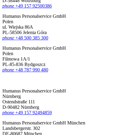
D-38448 Wolfsburg
phone
+49 157 92500386
Humanus Personalservice GmbH
Polen
ul. Wiejska 86A
PL-58506 Jelenia Góra
phone
+48 500 385 300
Humanus Personalservice GmbH
Polen
Filmowa 1A/1
PL-85-836 Bydgoszcz
phone
+48 787 990 480
Humanus Personalservice GmbH
Nürnberg
Ostendstraße 111
D-90482 Nürnberg
phone
+49 157 92494859
Humanus Personalservice GmbH München
Landsbergerstr. 302
DE-80687 München