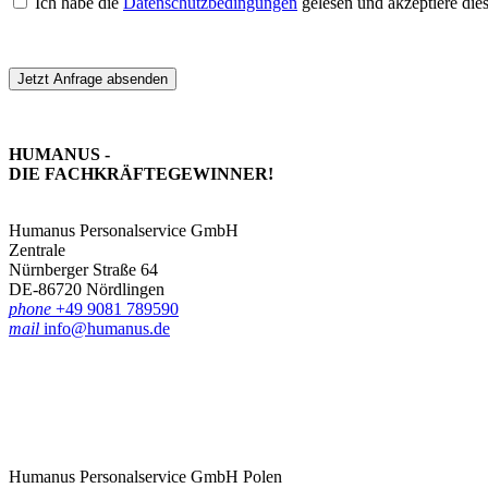
Ich habe die
Datenschutzbedingungen
gelesen und akzeptiere die
Jetzt Anfrage absenden
HUMANUS -
DIE FACHKRÄFTE­GEWINNER!
Humanus Personalservice GmbH
Zentrale
Nürnberger Straße 64
DE-86720 Nördlingen
phone
+49 9081 789590
mail
info@humanus.de
Humanus Personalservice GmbH Polen