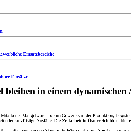
en
ewerbliche Einsatzbereiche
anbare Einsätze
bel bleiben in einem dynamischen
nd Mitarbeiter Mangelware – ob im Gewerbe, in der Produktion, Logisti
it oder kurzfristige Ausfälle. Die
Zeitarbeit in Österreich
bietet hier 
ktiv – mit einem eigenen Standort in
Wien
und klarer Spezialisierung a