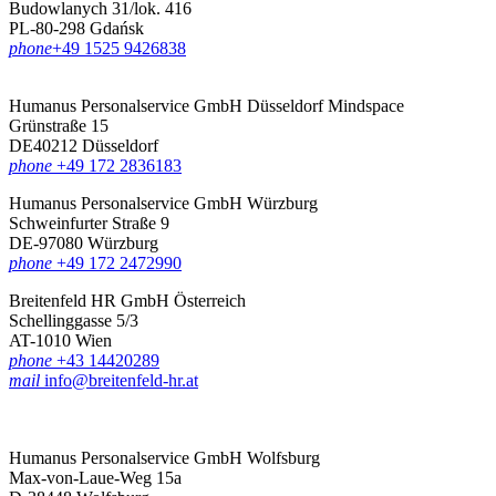
Budowlanych 31/lok. 416
PL-80-298 Gdańsk
phone
‪+49 1525 9426838‬
Humanus Personalservice GmbH Düsseldorf
Mindspace
Grünstraße 15
DE40212 Düsseldorf
phone
+49 172 2836183‬
Humanus Personalservice GmbH Würzburg
Schweinfurter Straße 9
DE-97080 Würzburg
phone
+49 172 2472990
Breitenfeld HR GmbH Österreich
Schellinggasse 5/3
AT-1010 Wien
phone
+43 14420289
mail
info@breitenfeld-hr.at
Humanus Personalservice GmbH Wolfsburg
Max-von-Laue-Weg 15a