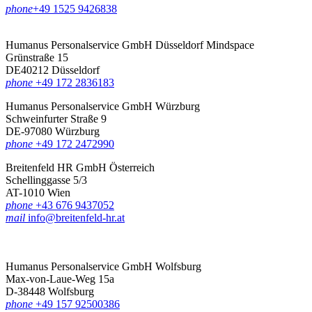
phone
‪+49 1525 9426838‬
Humanus Personalservice GmbH Düsseldorf
Mindspace
Grünstraße 15
DE40212 Düsseldorf
phone
+49 172 2836183‬
Humanus Personalservice GmbH Würzburg
Schweinfurter Straße 9
DE-97080 Würzburg
phone
+49 172 2472990
Breitenfeld HR GmbH Österreich
Schellinggasse 5/3
AT-1010 Wien
phone
+43 676 9437052
mail
info@breitenfeld-hr.at
Humanus Personalservice GmbH Wolfsburg
Max-von-Laue-Weg 15a
D-38448 Wolfsburg
phone
+49 157 92500386