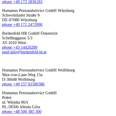
phone
+49 172 2836183‬
Humanus Personalservice GmbH Würzburg
Schweinfurter Straße 9
DE-97080 Würzburg
phone
+49 172 2472990
Breitenfeld HR GmbH Österreich
Schellinggasse 5/3
AT-1010 Wien
phone
+43 14420289
mail
info@breitenfeld-hr.at
Humanus Personalservice GmbH Wolfsburg
Max-von-Laue-Weg 15a
D-38448 Wolfsburg
phone
+49 157 92500386
Humanus Personalservice GmbH
Polen
ul. Wiejska 86A
PL-58506 Jelenia Góra
phone
+48 500 385 300