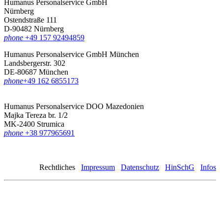
Humanus Personalservice GmbH
Nürnberg
Ostendstraße 111
D-90482 Nürnberg
phone
+49 157 92494859
Humanus Personalservice GmbH München
Landsbergerstr. 302
DE-80687 München
phone
‪+49 162 6855173
Humanus Personalservice DOO Mazedonien
Majka Tereza br. 1/2
MK-2400 Strumica
phone
+38 977965691
Rechtliches
Impressum
Datenschutz
HinSchG
Infos