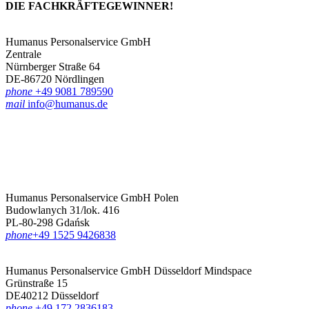
DIE FACHKRÄFTE­GEWINNER!
Humanus Personalservice GmbH
Zentrale
Nürnberger Straße 64
DE-86720 Nördlingen
phone
+49 9081 789590
mail
info@humanus.de
Humanus Personalservice GmbH Polen
Budowlanych 31/lok. 416
PL-80-298 Gdańsk
phone
‪+49 1525 9426838‬
Humanus Personalservice GmbH Düsseldorf
Mindspace
Grünstraße 15
DE40212 Düsseldorf
phone
+49 172 2836183‬